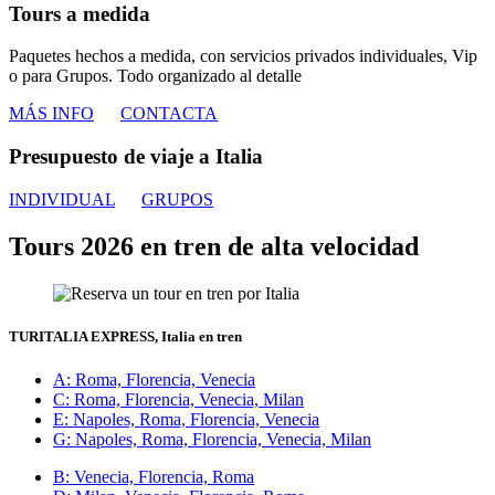
Tours a medida
Paquetes hechos a medida, con
servicios privados individuales
, Vip
o para
Grupos
. Todo organizado al detalle
MÁS INFO
CONTACTA
Presupuesto de viaje a Italia
INDIVIDUAL
GRUPOS
Tours 2026 en tren de alta velocidad
TURITALIA EXPRESS, Italia en tren
A
: Roma, Florencia, Venecia
C
: Roma, Florencia, Venecia, Milan
E
: Napoles, Roma, Florencia, Venecia
G
: Napoles, Roma, Florencia, Venecia, Milan
B
: Venecia, Florencia, Roma