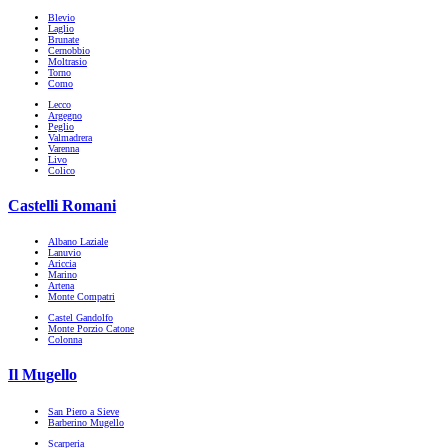
Blevio
Laglio
Brunate
Cernobbio
Moltrasio
Torno
Como
Lecco
Argegno
Peglio
Valmadrera
Varenna
Livo
Colico
Castelli Romani
Albano Laziale
Lanuvio
Ariccia
Marino
Artena
Monte Compatri
Castel Gandolfo
Monte Porzio Catone
Colonna
Il Mugello
San Piero a Sieve
Barberino Mugello
Scarperia