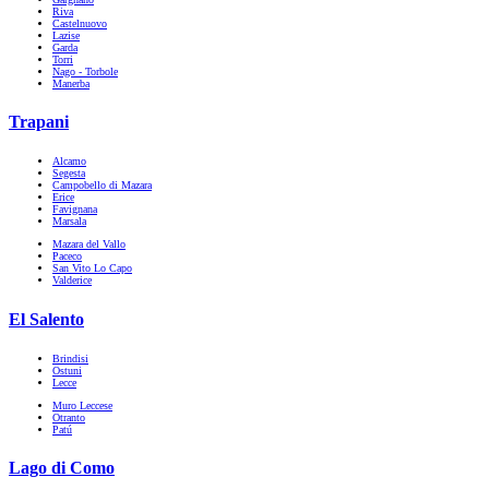
Riva
Castelnuovo
Lazise
Garda
Torri
Nago - Torbole
Manerba
Trapani
Alcamo
Segesta
Campobello di Mazara
Erice
Favignana
Marsala
Mazara del Vallo
Paceco
San Vito Lo Capo
Valderice
El Salento
Brindisi
Ostuni
Lecce
Muro Leccese
Otranto
Patú
Lago di Como