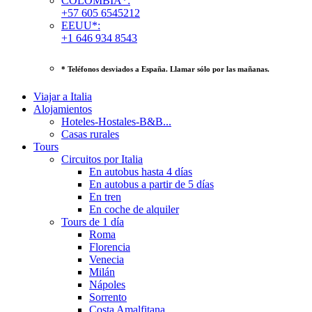
COLOMBIA*:
+57 605 6545212
EEUU*:
+1 646 934 8543
* Teléfonos desviados a España. Llamar sólo por las mañanas.
Viajar a Italia
Alojamientos
Hoteles-Hostales-B&B...
Casas rurales
Tours
Circuitos por Italia
En autobus hasta 4 días
En autobus a partir de 5 días
En tren
En coche de alquiler
Tours de 1 día
Roma
Florencia
Venecia
Milán
Nápoles
Sorrento
Costa Amalfitana