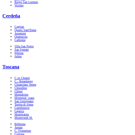
Borgo San Lorenzo
Vicchio
Cerdeña
Cagliari
Quartu Sant'Elena
Assemini
Quartucciu
Carbonia
Villa San Pietro
San Sperate
Iglesias
Arbus
Toscana
C.in Chianti
C.- Berardenga
Chianciano Terme
Chiusdino
Chiusi
Montalcino
Montepul- ciano
San Gimignano
Torrita di Siena
Castelnuovo
Lajatico
Montecatini
Monteverdi M.
Bibbiena
Arezzo
C. Fiorentino
Cortona