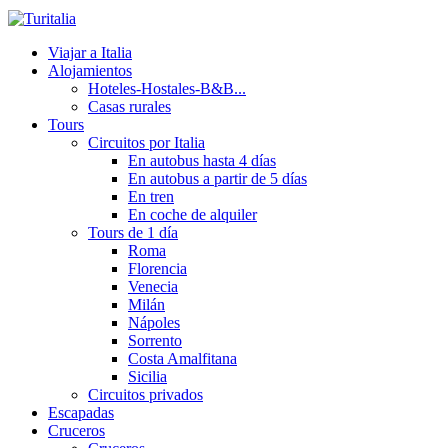
Viajar a Italia
Alojamientos
Hoteles-Hostales-B&B...
Casas rurales
Tours
Circuitos por Italia
En autobus hasta 4 días
En autobus a partir de 5 días
En tren
En coche de alquiler
Tours de 1 día
Roma
Florencia
Venecia
Milán
Nápoles
Sorrento
Costa Amalfitana
Sicilia
Circuitos privados
Escapadas
Cruceros