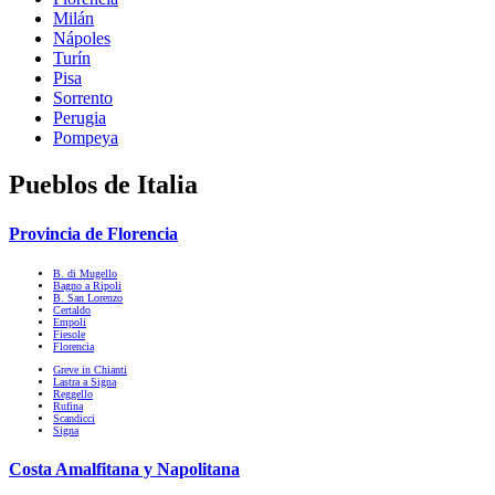
Milán
Nápoles
Turín
Pisa
Sorrento
Perugia
Pompeya
Pueblos de Italia
Provincia de Florencia
B. di Mugello
Bagno a Ripoli
B. San Lorenzo
Certaldo
Empoli
Fiesole
Florencia
Greve in Chianti
Lastra a Signa
Reggello
Rufina
Scandicci
Signa
Costa Amalfitana y Napolitana