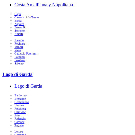
Costa Amalfitana y Napolitana
Capri
Casamicciola Terme
Ischia
Napoles
Pozzuoli
Sorrento
Amalfi
Ravello
Positano
Minori
Vietri
Capaccio Paestum
Palinuro
Positano
Salerno
Lago di Garda
Lago di Garda
Bardolino
Brenzone
Costermano
Limone
Peschiera
Sirmione
Salo
Padenghe
Gardone
Tignale
Lonato
Gargnano