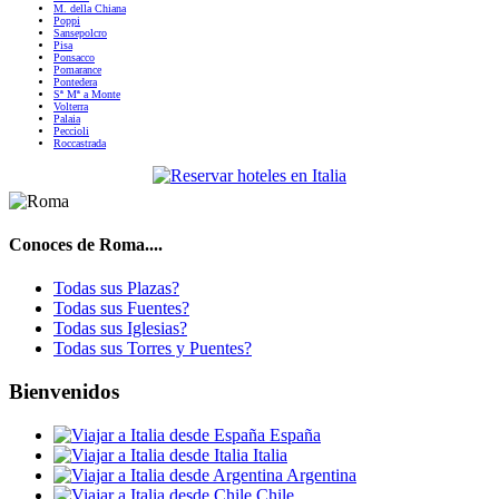
M. della Chiana
Poppi
Sansepolcro
Pisa
Ponsacco
Pomarance
Pontedera
Sª Mª a Monte
Volterra
Palaia
Peccioli
Roccastrada
Conoces de Roma....
Todas sus Plazas?
Todas sus Fuentes?
Todas sus Iglesias?
Todas sus Torres y Puentes?
Bienvenidos
España
Italia
Argentina
Chile